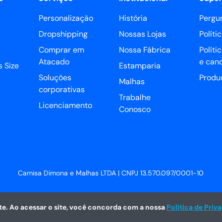
Personalização
História
Pergu
Dropshipping
Nossas Lojas
Políti
Comprar em
Nossa Fábrica
Políti
Atacado
e can
 Size
Estamparia
Soluções
Produ
Malhas
corporativas
Trabalhe
Licenciamento
Conosco
Camisa Dimona e Malhas LTDA | CNPJ 13.570.097/0001-10
e. Ao acessar o site, você concorda com a nossa
Política de Priv