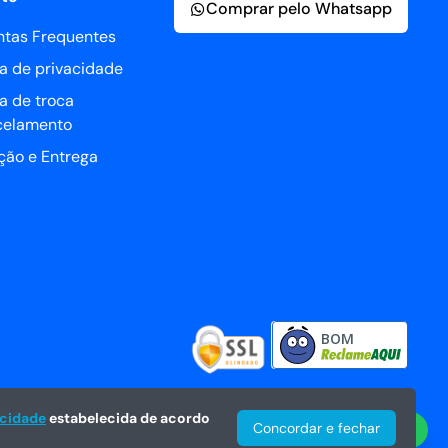
Comprar pelo Whatsapp
ntas Frequentes
ca de privacidade
ca de troca
celamento
ção e Entrega
BOM
acidade
estabelecida de acordo
Concordar e fechar
Central de vendas