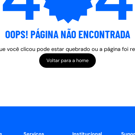
OOPS! PÁGINA NÃO ENCONTRADA
que você clicou pode estar quebrado ou a página foi r
Voltar para a home
e
Serviços
Institucional
Supor