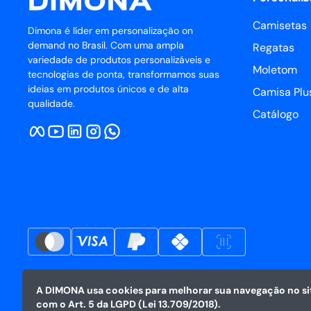
Camisetas
Dimona é líder em personalização on
demand no Brasil. Com uma ampla
Regatas
variedade de produtos personalizáveis e
Moletom
tecnologias de ponta, transformamos suas
ideias em produtos únicos e de alta
Camisa Plus
qualidade.
Catálogo
A DIMONA usa cookies para melhorar sua navegação no sit
com o Art. 5 da LGPD (Lei 13.709/2018).