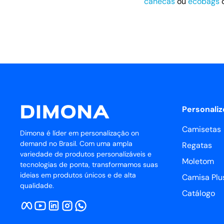
canecas
ou
ecobags
c
Personaliz
Camisetas
Dimona é líder em personalização on
demand no Brasil. Com uma ampla
Regatas
variedade de produtos personalizáveis e
Moletom
tecnologias de ponta, transformamos suas
ideias em produtos únicos e de alta
Camisa Plus
qualidade.
Catálogo