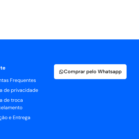
te
Comprar pelo Whatsapp
ntas Frequentes
ca de privacidade
ca de troca
celamento
ção e Entrega