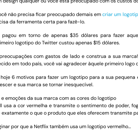
design qualquer ou você está preocupado com os custos do 
você não precisa ficar preocupado demais em
criar um logoti
isa da ferramenta certa para fazê-lo.
, pagou em torno de apenas $35 dólares para fazer aque
rimeiro logotipo do Twitter custou apenas $15 dólares.
 preocupações com gastos de lado e construa a sua marca
cido em todo país, você vai agradecer àquele primeiro logo q
hoje 6 motivos para fazer um logotipo para a sua pequena
escer e sua marca se tornar inesquecível.
 e emoções da sua marca com as cores do logotipo
l usa a cor vermelha e transmite o sentimento de poder, fog
é exatamente o que o produto que eles oferecem transmite p
ginar por que a Netflix também usa um logotipo vermelho…