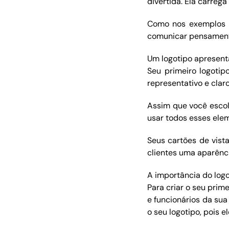
divertida. Ela carre
Como nos exemplos m
comunicar pensamento
Um logotipo apresent
Seu primeiro logotip
representativo e claro
Assim que você escol
usar todos esses elem
Seus cartões de vist
clientes uma aparênci
A importância do log
Para criar o seu prim
e funcionários da s
o seu logotipo, pois 