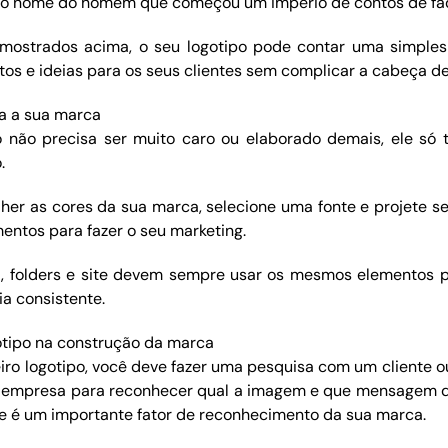
ga o nome do homem que começou um império de contos de fad
ostrados acima, o seu logotipo pode contar uma simples 
s e ideias para os seus clientes sem complicar a cabeça de
a a sua marca
o não precisa ser muito caro ou elaborado demais, ele só
.
her as cores da sua marca, selecione uma fonte e projete se
entos para fazer o seu marketing.
a, folders e site devem sempre usar os mesmos elementos 
a consistente.
otipo na construção da marca
eiro logotipo, você deve fazer uma pesquisa com um cliente o
ua empresa para reconhecer qual a imagem e que mensagem 
ele é um importante fator de reconhecimento da sua marca.