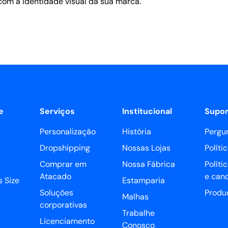
om a identidade visual da sua marca.
e
Serviços
Institucional
Supor
Personalização
História
Pergu
Dropshipping
Nossas Lojas
Políti
Comprar em
Nossa Fábrica
Políti
Atacado
e can
 Size
Estamparia
Soluções
Produ
Malhas
corporativas
Trabalhe
Licenciamento
Conosco