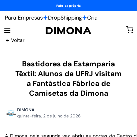
Fábrica própria
Para Empresas
DropShipping
Cria
Voltar
Bastidores da Estamparia
Têxtil: Alunos da UFRJ visitam
a Fantástica Fábrica de
Camisetas da Dimona
DIMONA
quinta-feira, 2 de julho de 2026
A Dimona, pela segunda vez, abriu as portas do Centro d