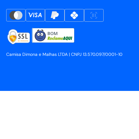
BOM
Camisa Dimona e Malhas LTDA | CNPJ 13.570.097/0001-10