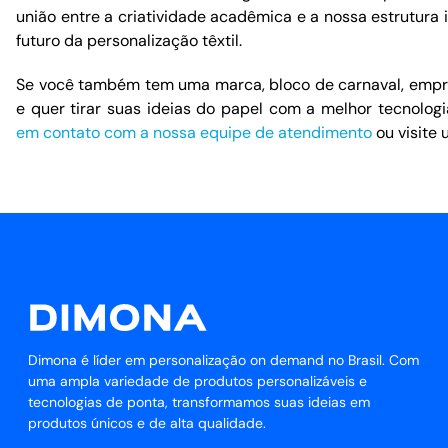
união entre a criatividade acadêmica e a nossa estrutura i
futuro da personalização têxtil.
Se você também tem uma marca, bloco de carnaval, empr
e quer tirar suas ideias do papel com a melhor tecnologi
em contato com a nossa equipe de atendimento
ou visite 
Dimona é líder em personalização on demand no Brasil. Com
uma ampla variedade de produtos personalizáveis e
tecnologias de ponta, transformamos suas ideias em
produtos únicos e de alta qualidade.