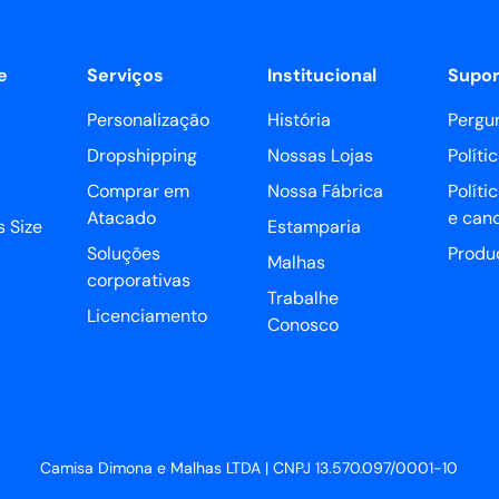
e
Serviços
Institucional
Supor
Personalização
História
Pergu
Dropshipping
Nossas Lojas
Políti
Comprar em
Nossa Fábrica
Políti
Atacado
e can
 Size
Estamparia
Soluções
Produ
Malhas
corporativas
Trabalhe
Licenciamento
Conosco
Camisa Dimona e Malhas LTDA | CNPJ 13.570.097/0001-10