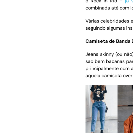
o Rock in Rio –
já 
combinada até com l
Várias celebridades 
seguindo algumas ins
Camiseta de Banda 
Jeans skinny (ou não)
são bem bacanas par
principalmente com a
aquela camiseta over 