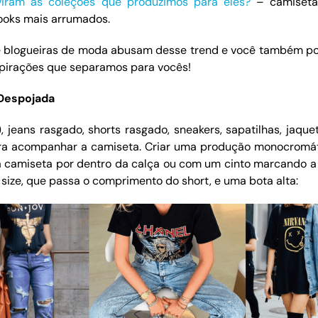
viram as coleções que produzimos para eles?
– camiseta
ooks mais arrumados.
e blogueiras de moda abusam desse trend e você também po
pirações que separamos para vocês!
Despojada
, jeans rasgado, shorts rasgado, sneakers, sapatilhas, jaqu
a acompanhar a camiseta. Criar uma produção monocromátic
 camiseta por dentro da calça ou com um cinto marcando a
size, que passa o comprimento do short, e uma bota alta: