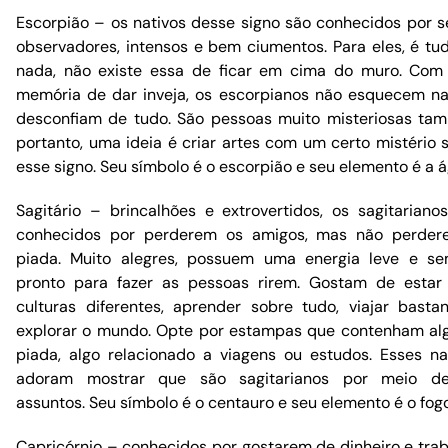
Escorpião – os nativos desse signo são conhecidos por 
observadores, intensos e bem ciumentos. Para eles, é tu
nada, não existe essa de ficar em cima do muro. Co
memória de dar inveja, os escorpianos não esquecem n
desconfiam de tudo. São pessoas muito misteriosas ta
portanto, uma ideia é criar artes com um certo mistério 
esse signo. Seu símbolo é o escorpião e seu elemento é a á
Sagitário – brincalhões e extrovertidos, os sagitariano
conhecidos por perderem os amigos, mas não perder
piada. Muito alegres, possuem uma energia leve e s
pronto para fazer as pessoas rirem. Gostam de esta
culturas diferentes, aprender sobre tudo, viajar basta
explorar o mundo. Opte por estampas que contenham a
piada, algo relacionado a viagens ou estudos. Esses na
adoram mostrar que são sagitarianos por meio de
assuntos. Seu símbolo é o centauro e seu elemento é o fogo
Capricórnio – conhecidos por gostarem de dinheiro e trab