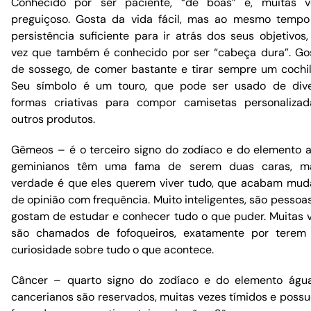
Conhecido por ser paciente, “de boas” e, muitas v
preguiçoso. Gosta da vida fácil, mas ao mesmo temp
persistência suficiente para ir atrás dos seus objetivos
vez que também é conhecido por ser “cabeça dura”. G
de sossego, de comer bastante e tirar sempre um cochil
Seu símbolo é um touro, que pode ser usado de div
formas criativas para compor camisetas personaliza
outros produtos.
Gêmeos – é o terceiro signo do zodíaco e do elemento a
geminianos têm uma fama de serem duas caras, m
verdade é que eles querem viver tudo, que acabam mu
de opinião com frequência. Muito inteligentes, são pessoa
gostam de estudar e conhecer tudo o que puder. Muitas 
são chamados de fofoqueiros, exatamente por terem
curiosidade sobre tudo o que acontece.
Câncer – quarto signo do zodíaco e do elemento águ
cancerianos são reservados, muitas vezes tímidos e poss