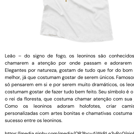
Leão – do signo de fogo, os leoninos são conhecido
chamarem a atenção por onde passam e adorarem i
Elegantes por natureza, gostam de tudo que for do bom
melhor, já que costumam gostar de serem únicos. Famoso
só pensarem em si e por serem muito dramáticos, os leo
costumam gostar de fazer tudo bem feito. Seu símbolo é o 
o rei da floresta, que costuma chamar atenção com sua 
Como os leoninos adoram holofotes, criar camis
personalizadas com artes bonitas e chamativas costuma 
sucesso entre os leoninos.
https://media.giphy.com/media/QB3bcy4jWrRLe3vRc0/giph