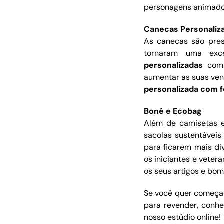
personagens animados.
Canecas Personaliz
As canecas são pres
tornaram uma exc
personalizadas
com 
aumentar as suas vend
personalizada com f
Boné e Ecobag
Além de camisetas e
sacolas sustentáveis
para ficarem mais di
os iniciantes e veter
os seus artigos e bom
Se você quer começar
para revender, conh
nosso estúdio online!