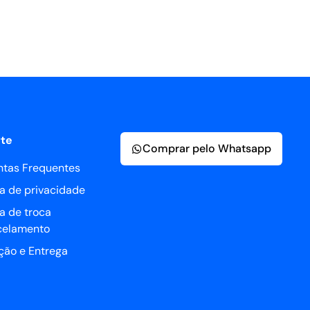
te
Comprar pelo Whatsapp
ntas Frequentes
ca de privacidade
ca de troca
celamento
ção e Entrega