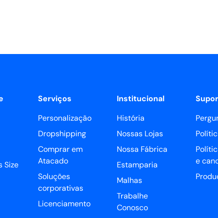
e
Serviços
Institucional
Supor
Personalização
História
Pergu
Dropshipping
Nossas Lojas
Políti
Comprar em
Nossa Fábrica
Políti
Atacado
e can
 Size
Estamparia
Soluções
Produ
Malhas
corporativas
Trabalhe
Licenciamento
Conosco