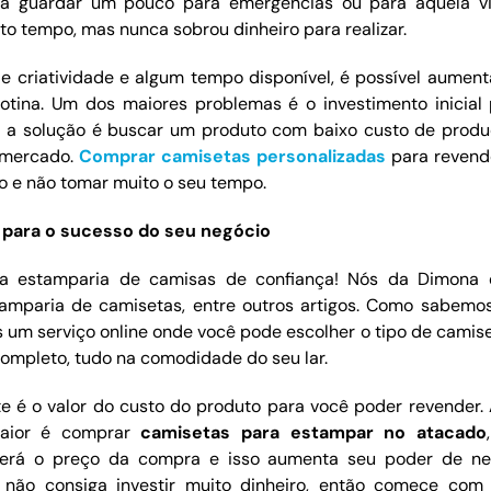
ra guardar um pouco para emergências ou para aquela v
o tempo, mas nunca sobrou dinheiro para realizar.
criatividade e algum tempo disponível, é possível aument
rotina. Um dos maiores problemas é o investimento inicia
ão a solução é buscar um produto com baixo custo de prod
 mercado.
Comprar camisetas personalizadas
para revend
o e não tomar muito o seu tempo.
 para o sucesso do seu negócio
ma estamparia de camisas de confiança! Nós da Dimona
amparia de camisetas, entre outros artigos. Como sabemo
s um serviço online onde você pode escolher o tipo de camise
ompleto, tudo na comodidade do seu lar.
te é o valor do custo do produto para você poder revender.
aior é comprar
camisetas para estampar no atacado
erá o preço da compra e isso aumenta seu poder de neg
 não consiga investir muito dinheiro, então comece co