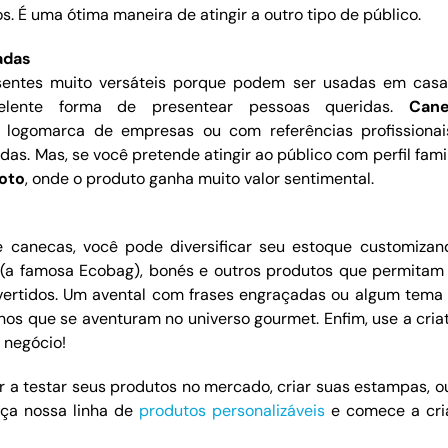
 É uma ótima maneira de atingir a outro tipo de público.
adas
entes muito versáteis porque podem ser usadas em casa
elente forma de presentear pessoas queridas.
Can
logomarca de empresas ou com referências profissiona
as. Mas, se você pretende atingir ao público com perfil famil
oto
, onde o produto ganha muito valor sentimental.
 canecas, você pode diversificar seu estoque customizan
 (a famosa Ecobag), bonés e outros produtos que permitam 
vertidos. Um avental com frases engraçadas ou algum tema
anos que se aventuram no universo gourmet. Enfim, use a cria
 negócio!
 a testar seus produtos no mercado, criar suas estampas, 
eça nossa linha de
produtos personalizáveis
e comece a cri