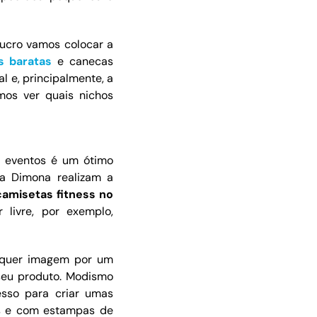
lucro vamos colocar a
s baratas
e canecas
l e, principalmente, a
mos ver quais nichos
a eventos é um ótimo
a Dimona realizam a
camisetas fitness no
livre, por exemplo,
lquer imagem por um
seu produto. Modismo
sso para criar umas
as e com estampas de