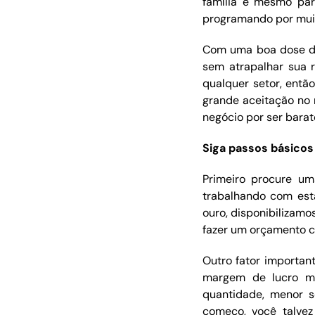
família e mesmo pa
programando por muit
Com uma boa dose de 
sem atrapalhar sua 
qualquer setor, ent
grande aceitação no
negócio por ser barat
Siga passos básicos
Primeiro procure u
trabalhando com est
ouro, disponibilizamo
fazer um orçamento c
Outro fator importan
margem de lucro m
quantidade, menor s
começo, você talvez