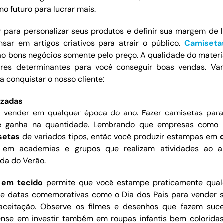
o futuro para lucrar mais.
r para personalizar seus produtos e definir sua margem de 
ar em artigos criativos para atrair o público.
Camiseta
o bons negócios somente pelo preço. A qualidade do materia
res determinantes para você conseguir boas vendas. Va
 conquistar o nosso cliente:
izadas
a vender em qualquer época do ano. Fazer camisetas par
ê ganha na quantidade. Lembrando que empresas como 
setas
de variados tipos, então você produzir estampas em
em academias e grupos que realizam atividades ao ar 
da do Verão.
l em tecido
permite que você estampe praticamente qua
ite datas comemorativas como o Dia dos Pais para vender 
aceitação. Observe os filmes e desenhos que fazem suce
ense em investir também em roupas infantis bem colorid