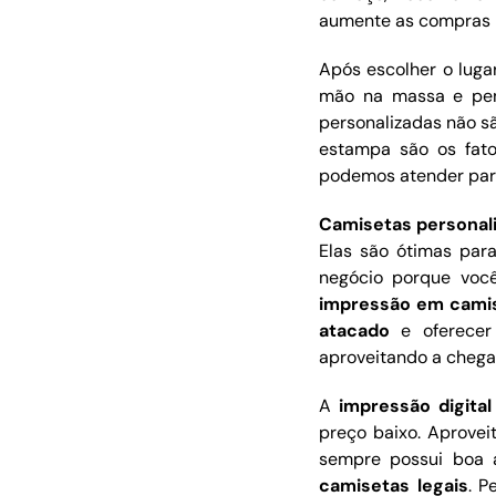
aumente as compras n
Após escolher o luga
mão na massa e pens
personalizadas não sã
estampa são os fato
podemos atender para
Camisetas personal
Elas são ótimas par
negócio porque voc
impressão em cami
atacado
e oferecer 
aproveitando a chega
A
impressão digita
preço baixo. Aprove
sempre possui boa 
camisetas legais
. P