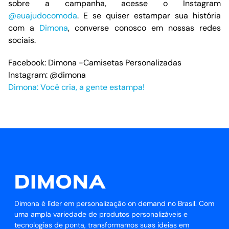
sobre a campanha, acesse o Instagram
@euajudocomoda
. E se quiser estampar sua história
com a
Dimona
, converse conosco em nossas redes
sociais.
Facebook:
Dimona -Camisetas Personalizadas
Instagram:
@dimona
Dimona: Você cria, a gente estampa!
Dimona é líder em personalização on demand no Brasil. Com
uma ampla variedade de produtos personalizáveis e
tecnologias de ponta, transformamos suas ideias em