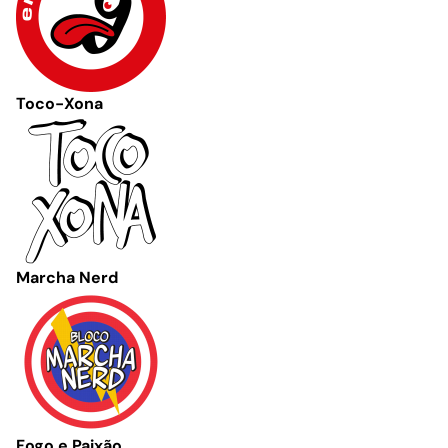
Toco-Xona
Marcha Nerd
Fogo e Paixão