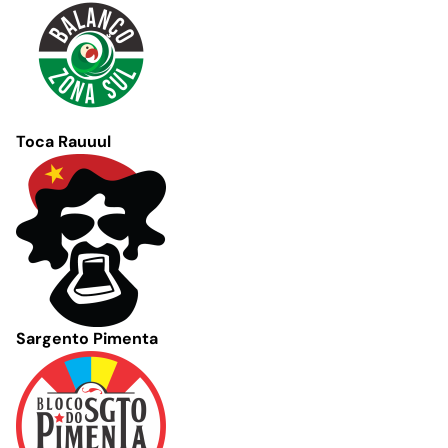
Toca Rauuul
Sargento Pimenta