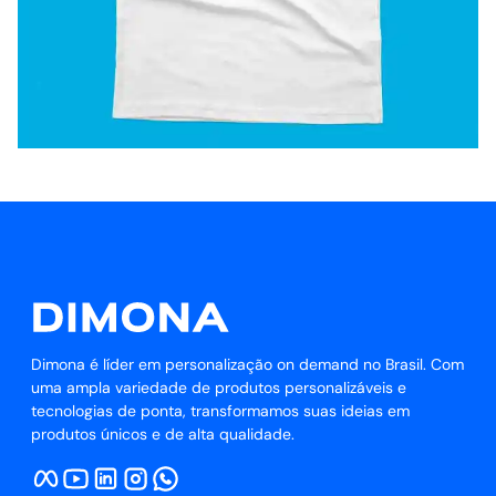
Dimona é líder em personalização on demand no Brasil. Com
uma ampla variedade de produtos personalizáveis e
tecnologias de ponta, transformamos suas ideias em
produtos únicos e de alta qualidade.