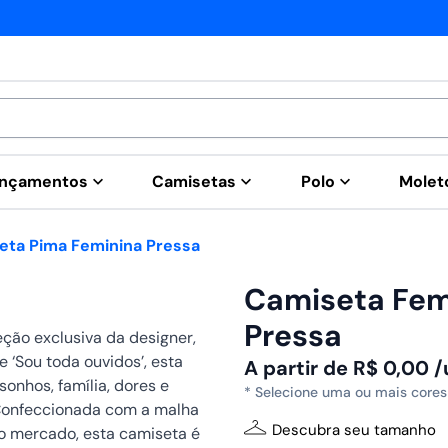
Fábrica própria
nçamentos
Camisetas
Polo
Mole
eta Pima Feminina Pressa
Camiseta Fem
Pressa
ção exclusiva da designer,
e ‘Sou toda ouvidos’, esta
A partir de
R$
0,00
/
sonhos, família, dores e
* Selecione uma ou mais cores
Confeccionada com a malha
Descubra seu tamanho
o mercado, esta camiseta é