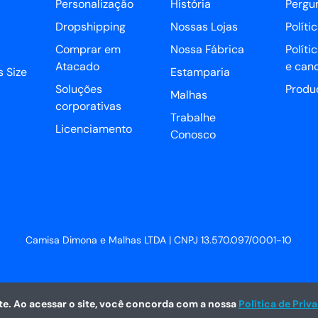
Personalização
História
Pergu
Dropshipping
Nossas Lojas
Políti
Comprar em
Nossa Fábrica
Políti
Atacado
e can
 Size
Estamparia
Soluções
Produ
Malhas
corporativas
Trabalhe
Licenciamento
Conosco
Camisa Dimona e Malhas LTDA | CNPJ 13.570.097/0001-10
e. Ao acessar o site, você concorda com a nossa
Política de Priv