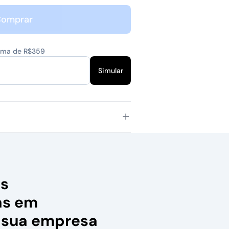
omprar
cima de R$359
Simular
as
as em
 sua empresa