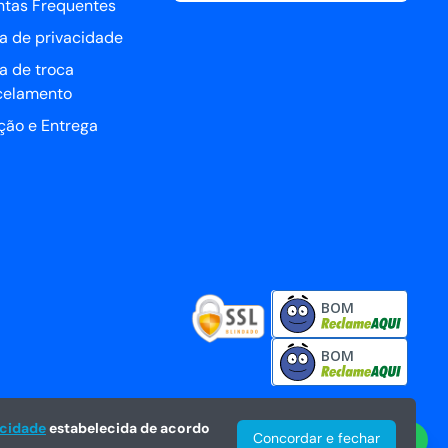
ntas Frequentes
ca de privacidade
ca de troca
celamento
ção e Entrega
BOM
BOM
acidade
estabelecida de acordo
Concordar e fechar
Central de vendas