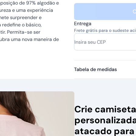
omposição de 97% algodão e
pureza e uma experiência
C
mete surpreender e
Entrega
 redefine o básico,
Frete grátis para o sudeste a
ir. Permita-se ser
cubra uma nova maneira de
Tabela de medidas
Crie camiset
personalizad
atacado para