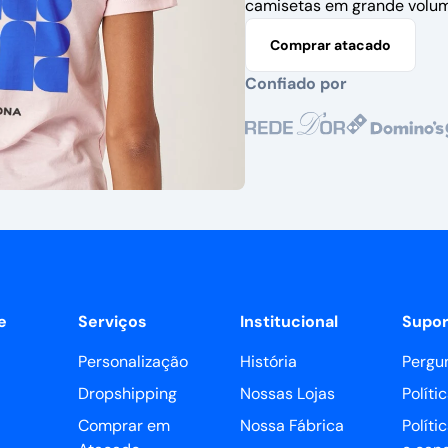
camisetas em grande volum
Comprar atacado
Confiado por
e
Serviços
Institucional
Supor
Personalização
História
Pergu
Dropshipping
Nossas Lojas
Políti
Comprar em
Nossa Fábrica
Políti