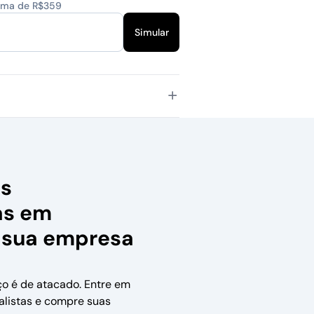
cima de R$359
Simular
as
as em
 sua empresa
ço é de atacado. Entre em
alistas e compre suas