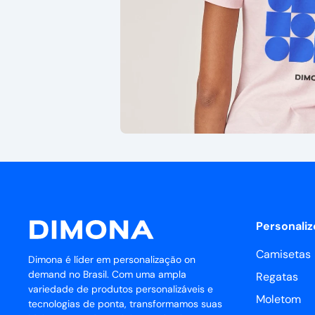
Personaliz
Camisetas
Dimona é líder em personalização on
demand no Brasil. Com uma ampla
Regatas
variedade de produtos personalizáveis e
Moletom
tecnologias de ponta, transformamos suas