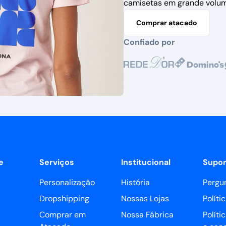
camisetas em grande volum
Comprar atacado
Confiado por
e
Serviços
Institucional
Supor
Personalização
História
Pergu
Dropshipping
Nossas Lojas
Políti
Comprar em
Nossa Fábrica
Políti