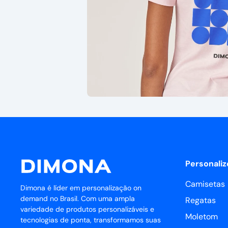
Personaliz
Camisetas
Dimona é líder em personalização on
demand no Brasil. Com uma ampla
Regatas
variedade de produtos personalizáveis e
Moletom
tecnologias de ponta, transformamos suas