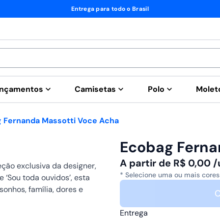
Entrega para todo o Brasil
nçamentos
Camisetas
Polo
Mole
 Fernanda Massotti Voce Acha
Ecobag Ferna
A partir de
R$
0,00
/
ção exclusiva da designer,
* Selecione uma ou mais cores
e ‘Sou toda ouvidos’, esta
sonhos, família, dores e
C
Entrega