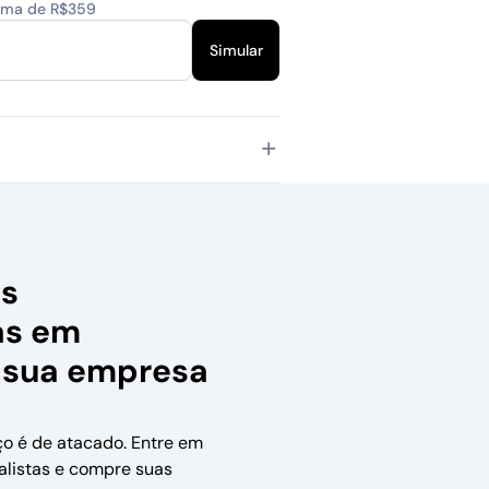
cima de R$359
Simular
as
as em
 sua empresa
ço é de atacado. Entre em
alistas e compre suas