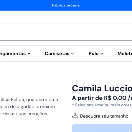
Fábrica própria
nçamentos
Camisetas
Polo
Mole
Camila Luccio
A partir de
R$
0,00
/
ilha Felipa, que deu vida a
* Selecione uma ou mais cores
malha de algodão premium,
xpressar suas emoções.
Descubra seu tamanho