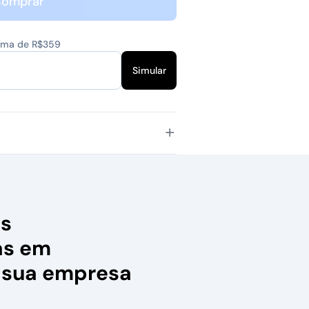
omprar
cima de R$359
Simular
as
as em
 sua empresa