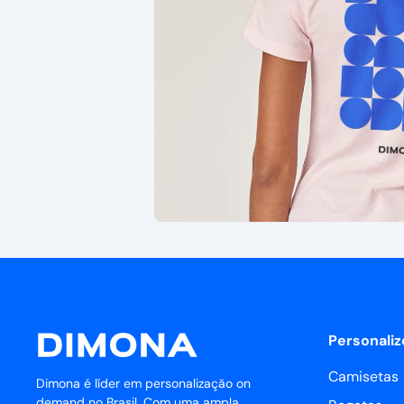
Personaliz
Camisetas
Dimona é líder em personalização on
demand no Brasil. Com uma ampla