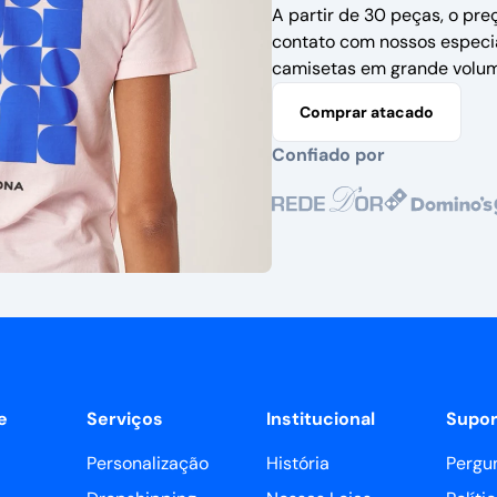
A partir de 30 peças, o pre
contato com nossos especi
camisetas em grande volum
Comprar atacado
Confiado por
e
Serviços
Institucional
Supor
Personalização
História
Pergu