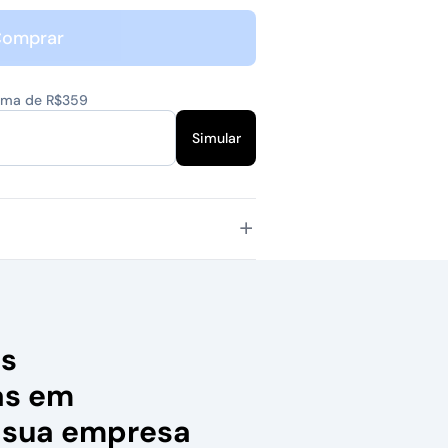
omprar
cima de R$359
Simular
as
as em
 sua empresa