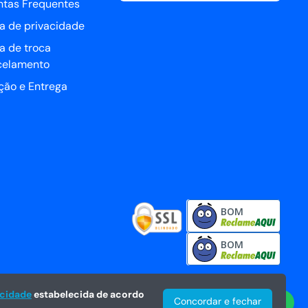
ntas Frequentes
ca de privacidade
ca de troca
celamento
ção e Entrega
BOM
BOM
acidade
estabelecida de acordo
Concordar e fechar
Central de vendas