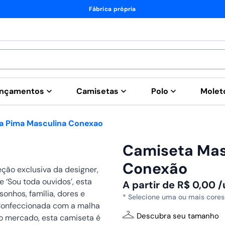
Fábrica própria
nçamentos
Camisetas
Polo
Mole
ta Pima Masculina Conexao
Camiseta Mas
Conexão
ção exclusiva da designer,
e ‘Sou toda ouvidos’, esta
A partir de
R$
0,00
/
sonhos, família, dores e
* Selecione uma ou mais cores
Confeccionada com a malha
Descubra seu tamanho
o mercado, esta camiseta é