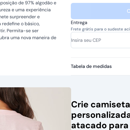
omposição de 97% algodão e
pureza e uma experiência
C
mete surpreender e
Entrega
 redefine o básico,
Frete grátis para o sudeste a
ir. Permita-se ser
cubra uma nova maneira de
Tabela de medidas
Crie camiset
personalizad
atacado para