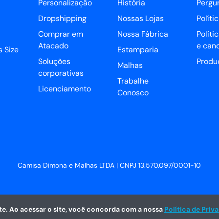
Personalização
História
Pergu
Dropshipping
Nossas Lojas
Políti
Comprar em
Nossa Fábrica
Políti
Atacado
e can
 Size
Estamparia
Soluções
Produ
Malhas
corporativas
Trabalhe
Licenciamento
Conosco
Camisa Dimona e Malhas LTDA | CNPJ 13.570.097/0001-10
e. Ao acessar o site, você concorda com a nossa
Política de Priv