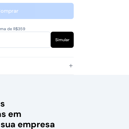
omprar
cima de R$359
Simular
as
as em
 sua empresa