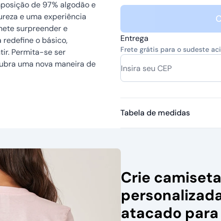
omposição de 97% algodão e
pureza e uma experiência
C
mete surpreender e
Entrega
 redefine o básico,
Frete grátis para o sudeste a
ir. Permita-se ser
cubra uma nova maneira de
Tabela de medidas
Crie camiset
personalizad
atacado para