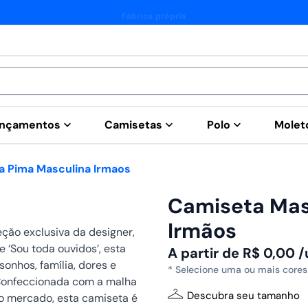
Fábrica própria
nçamentos
Camisetas
Polo
Mole
a Pima Masculina Irmaos
Camiseta Mas
Irmãos
ção exclusiva da designer,
e ‘Sou toda ouvidos’, esta
A partir de
R$
0,00
/
sonhos, família, dores e
* Selecione uma ou mais cores
Confeccionada com a malha
Descubra seu tamanho
o mercado, esta camiseta é