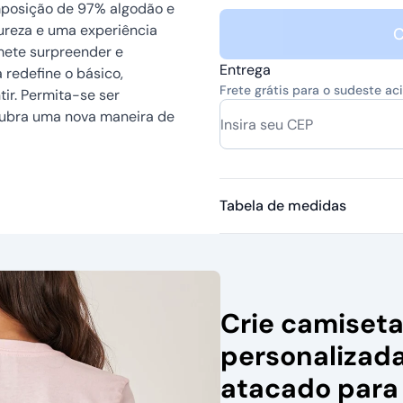
omposição de 97% algodão e
pureza e uma experiência
C
mete surpreender e
Entrega
 redefine o básico,
Frete grátis para o sudeste a
ir. Permita-se ser
cubra uma nova maneira de
Tabela de medidas
Crie camiset
personalizad
atacado para