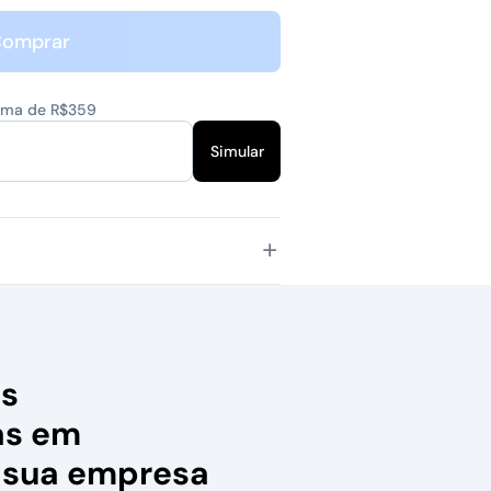
omprar
cima de R$359
Simular
as
as em
 sua empresa