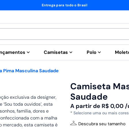
Fábrica própria
nçamentos
Camisetas
Polo
Mole
ta Pima Masculina Saudade
Camiseta Mas
Saudade
ção exclusiva da designer,
e ‘Sou toda ouvidos’, esta
A partir de
R$
0,00
/
sonhos, família, dores e
* Selecione uma ou mais cores
Confeccionada com a malha
Descubra seu tamanho
o mercado, esta camiseta é