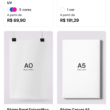
UV
5 cores
1 cor
A partir de
A partir de
R$ 69,90
R$ 191,29
Pôster Papel Fotográfico
Pôster Canvas A5