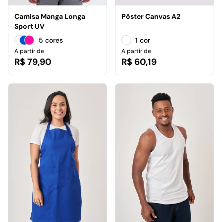
Camisa Manga Longa
Pôster Canvas A2
Sport UV
5 cores
1 cor
A partir de
A partir de
R$ 79,90
R$ 60,19