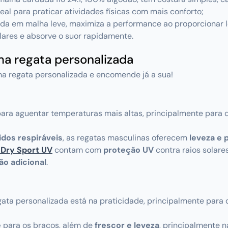
al para praticar atividades físicas com mais conforto;
ada em malha leve, maximiza a performance ao proporcionar l
lares e absorve o suor rapidamente.
ma regata personalizada
ma regata personalizada e encomende já a sua!
para aguentar temperaturas mais altas, principalmente para q
idos respiráveis
, as regatas masculinas oferecem
leveza e 
 Dry Sport UV
contam com
proteção UV
contra raios solar
ão adicional
.
ata personalizada está na praticidade, principalmente par
e
para os braços, além de
frescor e leveza
, principalmente n