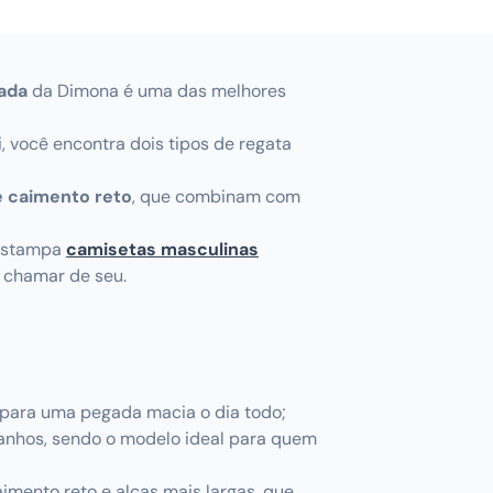
zada
da Dimona é uma das melhores
 você encontra dois tipos de regata
e caimento reto
, que combinam com
 estampa
camisetas masculinas
 chamar de seu.
 para uma pegada macia o dia todo;
manhos, sendo o modelo ideal para quem
aimento reto e alças mais largas, que