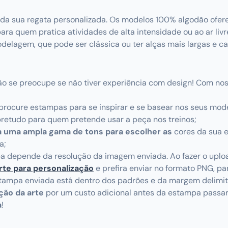
al da sua regata personalizada. Os modelos 100% algodão of
 para quem pratica atividades de alta intensidade ou ao ar liv
elagem, que pode ser clássica ou ter alças mais largas e ca
não se preocupe se não tiver experiência com design! Com no
 procure estampas para se inspirar e se basear nos seus mode
bretudo para quem pretende usar a peça nos treinos;
 uma ampla gama de tons para escolher as
cores da sua 
a;
a depende da resolução da imagem enviada. Ao fazer o upload
rte para personalização
e prefira enviar no formato PNG, par
estampa enviada está dentro dos padrões e da margem delimi
ação da arte
por um custo adicional antes da estampa passar
a
!