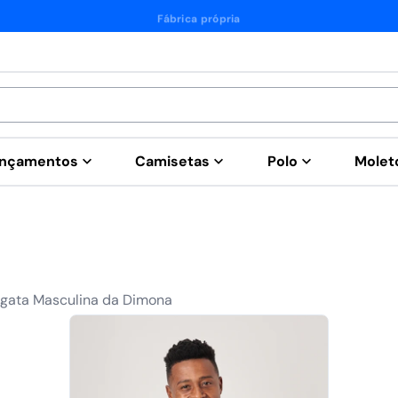
Fábrica própria
nçamentos
Camisetas
Polo
Mole
egata Masculina da Dimona