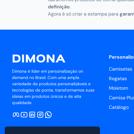
definição
.
Agora é só criar a estampa para
garant
Personaliz
Camisetas
Dimona é líder em personalização on
demand no Brasil. Com uma ampla
Regatas
variedade de produtos personalizáveis e
Moletom
tecnologias de ponta, transformamos suas
ideias em produtos únicos e de alta
Camisa Plus
qualidade.
Catálogo