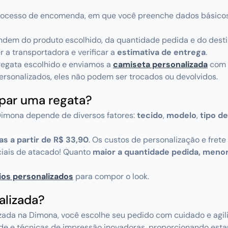
 processo de encomenda, em que você preenche dados básicos
dem do produto escolhido, da quantidade pedida e do destino
r a transportadora e verificar a
estimativa de entrega
.
egata escolhido e enviamos a
camiseta personalizada
com
sonalizados, eles não podem ser trocados ou devolvidos.
mpar uma regata?
Dimona depende de diversos fatores:
tecido
,
modelo
,
tipo d
s a partir de R$ 33,90
. Os custos de personalização e fret
iais de atacado! Quanto
maior a quantidade pedida, menor 
ios personalizados
para compor o look.
alizada?
ada na Dimona, você escolhe seu pedido com cuidado e agil
de e técnicas de impressão inovadoras, proporcionando est