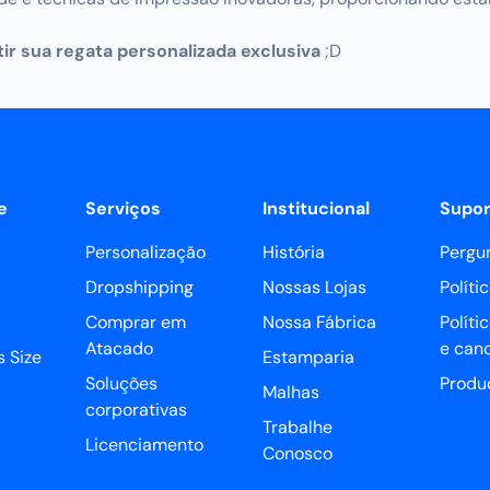
ir sua regata personalizada exclusiva
;D
e
Serviços
Institucional
Supor
Personalização
História
Pergu
Dropshipping
Nossas Lojas
Políti
Comprar em
Nossa Fábrica
Políti
Atacado
e can
 Size
Estamparia
Soluções
Produ
Malhas
corporativas
Trabalhe
Licenciamento
Conosco