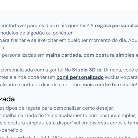
confortável para os dias mais quentes? A
regata personali
modelos de algodão ou poliéster.
ara treinar e se exercitar em qualquer momento do dia. Aqui,
pa!
as personalizadas em
malha cardada, com costura simples 
 personalizada com a gente! No
Studio 3D
da Dimona, você
ntes e ainda pode ter um
boné personalizado
exclusivo para
lizada e curta os dias de calor com
mais conforto e estilo
!
izada
s tipos de regata para personalizar como desejar.
em malha cardada fio 24.1 e acabamento com costura simples,
s e costura simples, está disponível em diversas cores e ta
benefício;
 malha cardada fio 24.1, 100% algodão, tem costura simples, c