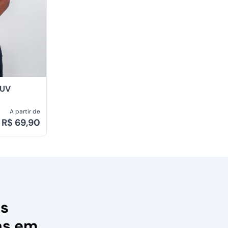
 UV
A partir de
R$ 69,90
as
as em