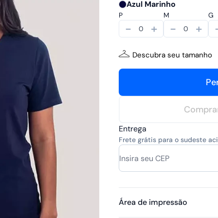
Azul Marinho
P
M
G
-
+
-
+
Descubra seu tamanho
Pe
Compra
Entrega
Frete grátis para o sudeste a
Área de impressão