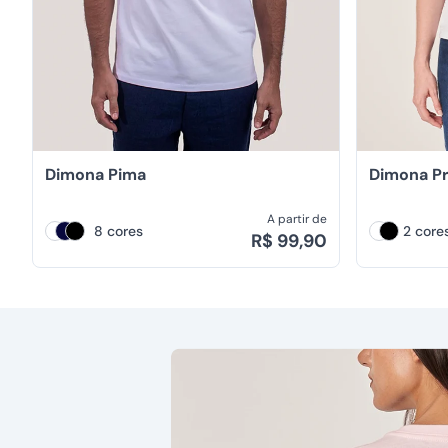
Dimona Pima
Dimona P
A partir de
8 cores
2 core
R$ 99,90