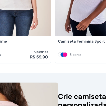
rime
Camiseta Feminina Sport
A partir de
s
5 cores
R$ 59,90
Crie camiset
personalizad