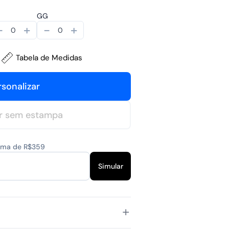
GG
-
+
-
+
Tabela de Medidas
rsonalizar
r sem estampa
cima de R$359
Simular