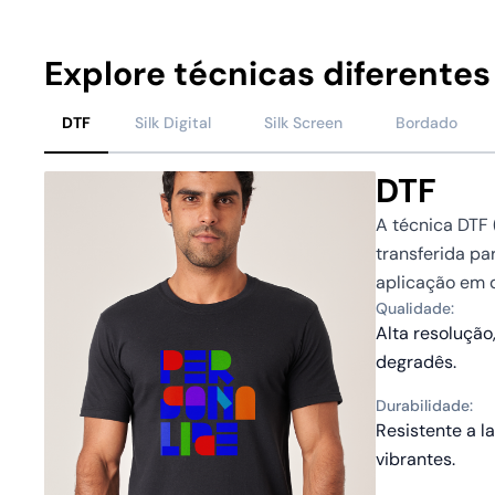
Explore técnicas diferentes
DTF
Silk Digital
Silk Screen
Bordado
DTF
A técnica DTF 
transferida pa
aplicação em d
Qualidade:
Alta resolução,
degradês.
Durabilidade:
Resistente a l
vibrantes.