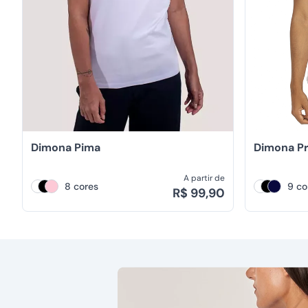
Dimona Pima
Dimona P
A partir de
8 cores
9 co
R$ 99,90