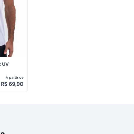
t UV
A partir de
R$ 69,90
as