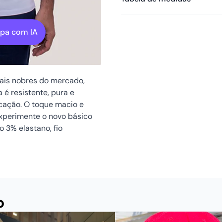
mpa com IA
mais nobres do mercado,
 é resistente, pura e
icação. O toque macio e
Experimente o novo básico
ão 3%
elastano
, fio
o