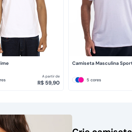
rime
Camiseta Masculina Spor
A partir de
res
5 cores
R$ 59,90
Crie camiset