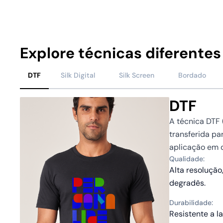
Explore técnicas diferentes
DTF
Silk Digital
Silk Screen
Bordado
DTF
A técnica DTF 
transferida pa
aplicação em d
Qualidade:
Alta resolução,
degradês.
Durabilidade:
Resistente a l