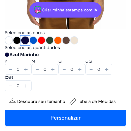
Criar minha estampa com IA
Selecione as cores
Selecione as quantidades
Azul Marinho
P
M
G
GG
-
+
-
+
-
+
-
+
XGG
-
+
Descubra seu tamanho
Tabela de Medidas
Personalizar